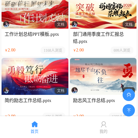
文档
文档
工作计划总结PPT模板.pptx
部门通用季度工作汇报总
结.pptx
2.00
2.00
1168人
浏览
699人
浏览
￥
￥
文档
文档
简约励志工作总结.pptx
励志风工作总结.pptx
2.00
2.00
676人
浏览
1389人
浏览
￥
￥
首页
我的