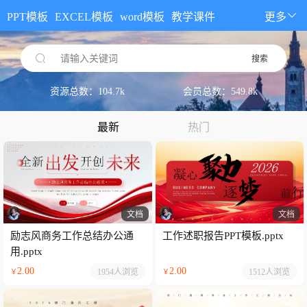
PPT模板
EXCEL模板
word模板
教学课件
更多
请输入关键词
搜索
资源总数：104.7k
会员总数：549.8k
最新
热门
文档
文档
励志风商务工作总结办公通
工作述职报告PPT模板.pptx
用.pptx
2.00
2.00
1954人
浏览
1512人
浏览
￥
￥