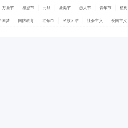
万圣节
感恩节
元旦
圣诞节
愚人节
青年节
植树
中国梦
国防教育
红领巾
民族团结
社会主义
爱国主义