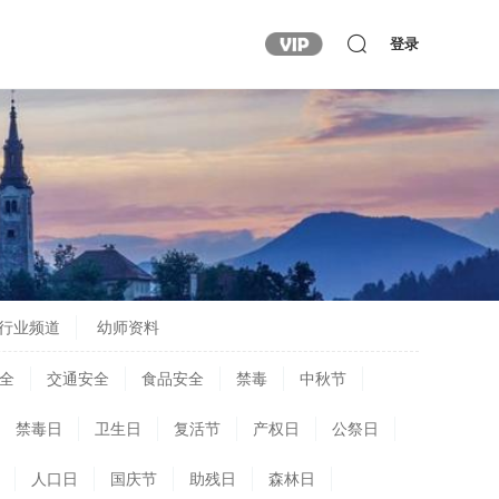
登录
行业频道
幼师资料
全
交通安全
食品安全
禁毒
中秋节
禁毒日
卫生日
复活节
产权日
公祭日
人口日
国庆节
助残日
森林日