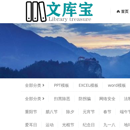
首页
全部分类
PPT模板
EXCEL模板
word模板
全部分类
扫黑除恶
防拐骗
网络安全
法
重阳节
腊八节
除夕
元宵节
春节
端午
爱耳日
运动
光棍节
纪念日
九一八
地