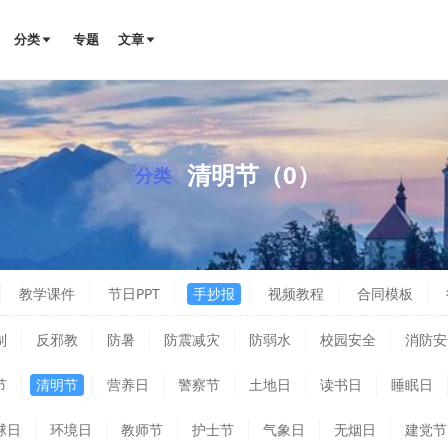
分类
专题
文章
清明节（0）
分类
教学课件
节日PPT
手抄报
视频教程
合同模板
制
反邪教
防暑
防震减灾
防弱水
校园安全
消防安
节
清明节
营养日
警察节
土地日
读书日
睡眠日
球日
环境日
教师节
护士节
气象日
无烟日
建党节