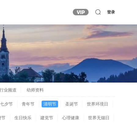
登录
行业频道
幼师资料
七夕节
青年节
清明节
圣诞节
世界环境日
费节
生日快乐
建党节
心理健康
世界无烟日