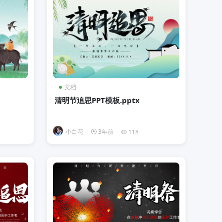
文档
清明节追思PPT模板.pptx
小白花
3年前
118