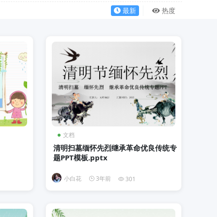
最新
热度
文档
清明扫墓缅怀先烈继承革命优良传统专
题PPT模板.pptx
小白花
3年前
301