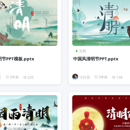
文档
节PPT模板.pptx
中国风清明节PPT.pptx
花
3年前
小白花
3年前
235
138