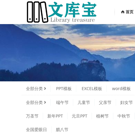
首页
全部分类
PPT模板
EXCEL模板
word模板
全部分类
端午节
儿童节
父亲节
妇女节
万圣节
新年PPT
元旦PPT
植树节
中秋节
全国爱眼日
腊八节