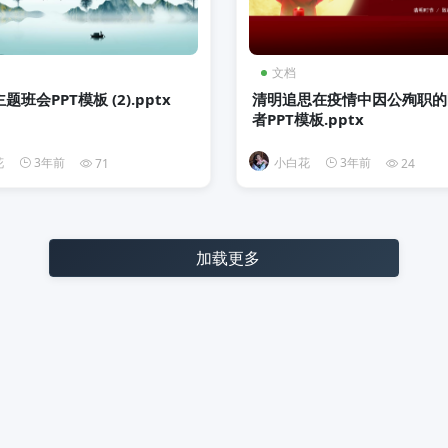
文档
班会PPT模板 (2).pptx
清明追思在疫情中因公殉职的
者PPT模板.pptx
花
3年前
小白花
3年前
71
24
加载更多