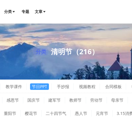
分类
专题
文章
清明节（216）
分类
教学课件
节日PPT
手抄报
视频教程
合同模板
感恩节
国庆节
建军节
教师节
劳动节
母亲节
重阳节
樱花节
二十四节气
愚人节
元宵节
3.15消