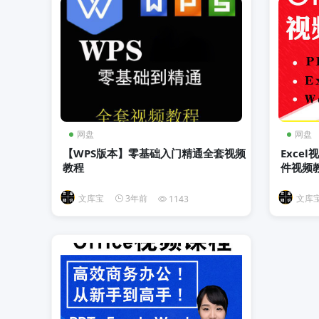
网盘
网盘
【WPS版本】零基础入门精通全套视频
Exce
教程
件视频教
文库宝
3年前
文库
1143