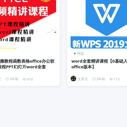
网盘
l视频教程函数表格office办公软
word全套精讲课程【0基础
程PPT幻灯片word全套
office版本】
宝
3年前
文库宝
3年前
410
173