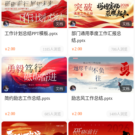
文档
文档
工作计划总结PPT模板.pptx
部门通用季度工作汇报总
结.pptx
2.00
2.00
1185人
浏览
706人
浏览
￥
￥
文档
文档
简约励志工作总结.pptx
励志风工作总结.pptx
2.00
2.00
685人
浏览
1409人
浏览
￥
￥