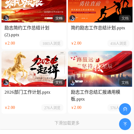
文档
文档
励志简约工作总结计划
简约励志工作总结计划.pptx
(2).pptx
2.00
2.00
1003人
浏览
416人
浏览
￥
￥
文档
文档
2026部门工作计划.pptx
励志工作总结汇报通用模
板.pptx
2.00
2.00
276人
浏览
576人
浏览
￥
￥
下滑加载更多