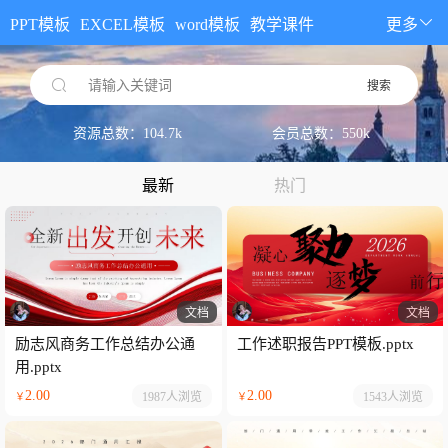
PPT模板
EXCEL模板
word模板
教学课件
更多
请输入关键词
搜索
资源总数：104.7k
会员总数：550k
最新
热门
文档
文档
励志风商务工作总结办公通
工作述职报告PPT模板.pptx
用.pptx
2.00
2.00
1987人
浏览
1543人
浏览
￥
￥