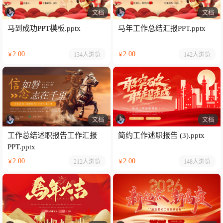
文档
文档
马到成功PPT模板.pptx
马年工作总结汇报PPT.pptx
2.00
2.00
134人
浏览
142人
浏览
￥
￥
文档
文档
工作总结述职报告工作汇报
简约工作述职报告 (3).pptx
PPT.pptx
2.00
2.00
212人
浏览
148人
浏览
￥
￥