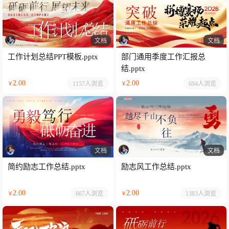
文档
文档
工作计划总结PPT模板.pptx
部门通用季度工作汇报总
结.pptx
2.00
2.00
1157人
浏览
694人
浏览
￥
￥
文档
文档
简约励志工作总结.pptx
励志风工作总结.pptx
2.00
2.00
667人
浏览
1383人
浏览
￥
￥