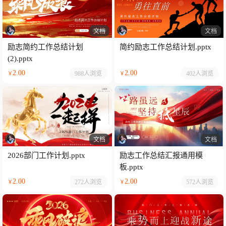
文档
文档
励志简约工作总结计划
简约励志工作总结计划.pptx
(2).pptx
2.00
2.00
988人
浏览
402人
浏览
￥
￥
文档
文档
2026部门工作计划.pptx
励志工作总结汇报通用模
板.pptx
2.00
2.00
272人
浏览
572人
浏览
￥
￥