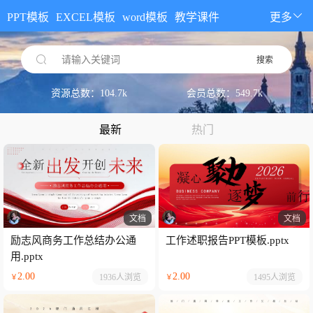
PPT模板
EXCEL模板
word模板
教学课件
更多
请输入关键词
搜索
资源总数：104.7k
会员总数：549.7k
最新
热门
文档
文档
励志风商务工作总结办公通
工作述职报告PPT模板.pptx
用.pptx
2.00
2.00
1936人
浏览
1495人
浏览
￥
￥