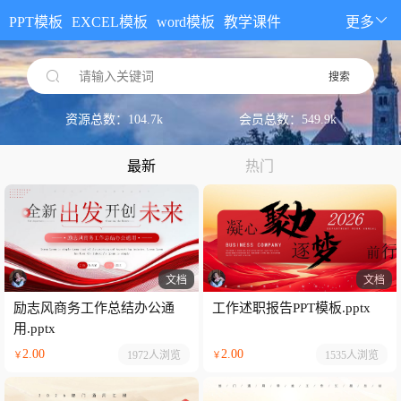
PPT模板
EXCEL模板
word模板
教学课件
更多
请输入关键词
搜索
资源总数：104.7k
会员总数：549.9k
最新
热门
文档
文档
励志风商务工作总结办公通
工作述职报告PPT模板.pptx
用.pptx
2.00
2.00
1972人
浏览
1535人
浏览
￥
￥