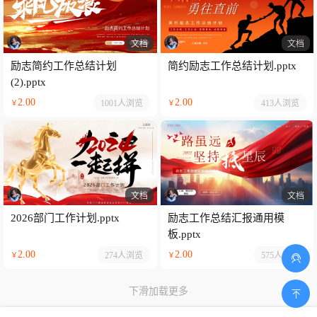
文档
文档
励志简约工作总结计划
简约励志工作总结计划.pptx
(2).pptx
2.00
2.00
1001人
浏览
413人
浏览
￥
￥
文档
文档
2026部门工作计划.pptx
励志工作总结汇报通用模
板.pptx
2.00
2.00
274人
浏览
575人
浏览
￥
￥
下滑加载更多