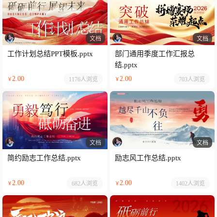
文档
文档
工作计划总结PPT模板.pptx
部门通用季度工作汇报总
结.pptx
2.00
2.00
1176人
浏览
703人
浏览
￥
￥
文档
文档
简约励志工作总结.pptx
励志风工作总结.pptx
2.00
2.00
682人
浏览
1402人
浏览
￥
￥