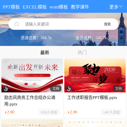
PPT模板
EXCEL模板
word模板
教学课件
更多
请输入关键词
搜索
资源总数：104.7k
会员总数：549.7k
最新
热门
文档
文档
励志风商务工作总结办公通
工作述职报告PPT模板.pptx
用.pptx
2.00
2.00
1939人
浏览
1497人
浏览
￥
￥