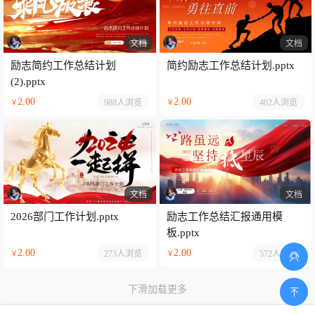
文档
文档
励志简约工作总结计划
简约励志工作总结计划.pptx
(2).pptx
2.00
2.00
988人
浏览
402人
浏览
￥
￥
文档
文档
2026部门工作计划.pptx
励志工作总结汇报通用模
板.pptx
2.00
2.00
273人
浏览
572人
浏览
￥
￥
下滑加载更多