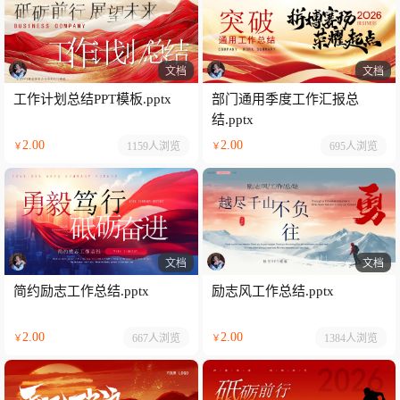
文档
文档
工作计划总结PPT模板.pptx
部门通用季度工作汇报总
结.pptx
2.00
2.00
1159人
浏览
695人
浏览
￥
￥
文档
文档
简约励志工作总结.pptx
励志风工作总结.pptx
2.00
2.00
667人
浏览
1384人
浏览
￥
￥