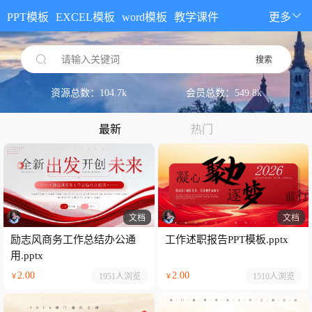
PPT模板
EXCEL模板
word模板
教学课件
更多
请输入关键词
搜索
资源总数：104.7k
会员总数：549.8k
最新
热门
文档
文档
励志风商务工作总结办公通
工作述职报告PPT模板.pptx
用.pptx
2.00
2.00
1951人
浏览
1510人
浏览
￥
￥