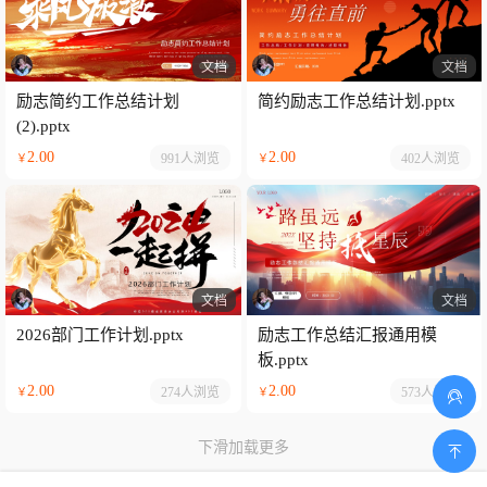
文档
文档
励志简约工作总结计划
简约励志工作总结计划.pptx
(2).pptx
2.00
2.00
991人
浏览
402人
浏览
￥
￥
文档
文档
2026部门工作计划.pptx
励志工作总结汇报通用模
板.pptx
2.00
2.00
274人
浏览
573人
浏览
￥
￥
下滑加载更多