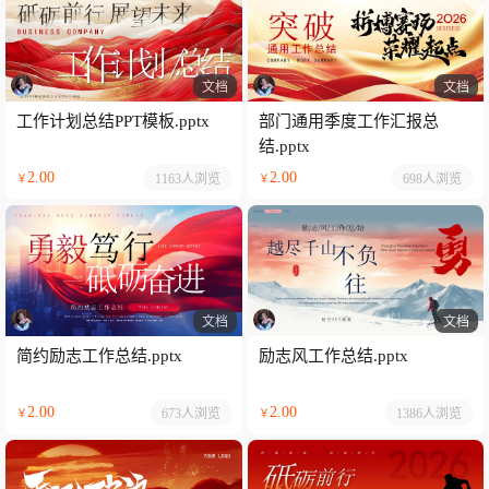
文档
文档
工作计划总结PPT模板.pptx
部门通用季度工作汇报总
结.pptx
2.00
2.00
1163人
浏览
698人
浏览
￥
￥
文档
文档
简约励志工作总结.pptx
励志风工作总结.pptx
2.00
2.00
673人
浏览
1386人
浏览
￥
￥