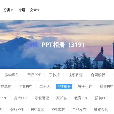
分类
专题
文章
PPT相册（319）
分类
教学课件
节日PPT
手抄报
视频教程
合同模板
年终总结
党政PPT
二十大
PPT相册
安全生产
精美PPT
PPT
房产PPT
寒假暑假
家长会
教育PPT
招聘PPT
PT
银行PPT
PPT套装
PPT素材
产品发布
融资金融