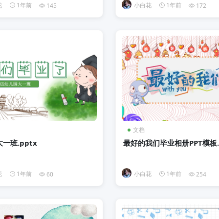
花
1年前
小白花
1年前
145
172
文档
一班.pptx
最好的我们毕业相册PPT模板.p
花
1年前
小白花
1年前
60
254