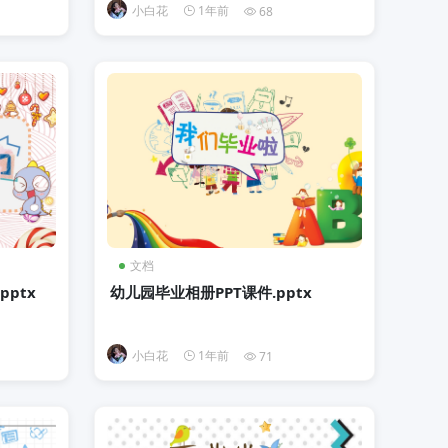
小白花
1年前
68
文档
ptx
幼儿园毕业相册PPT课件.pptx
小白花
1年前
71