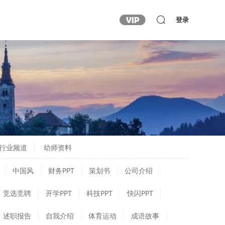
登录
行业频道
幼师资料
中国风
财务PPT
策划书
公司介绍
竞选竞聘
开学PPT
科技PPT
快闪PPT
述职报告
自我介绍
体育运动
成语故事