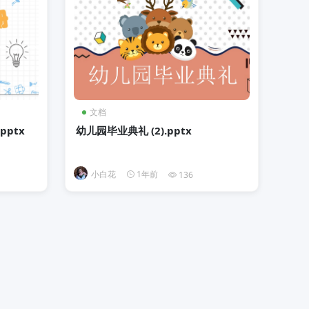
文档
ptx
幼儿园毕业典礼 (2).pptx
小白花
1年前
136