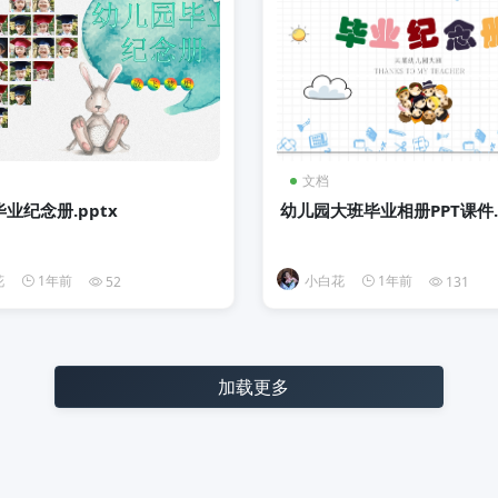
文档
业纪念册.pptx
幼儿园大班毕业相册PPT课件.p
花
1年前
小白花
1年前
52
131
加载更多