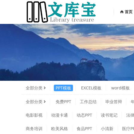
首页
全部分类
PPT模板
EXCEL模板
word模板
全部分类
免费PPT
工作总结
毕业答辩
电影影视
动漫卡通
动态PPT
读书笔记
法律
商务培训
欧美风格
食品PPT
小清新
医疗P