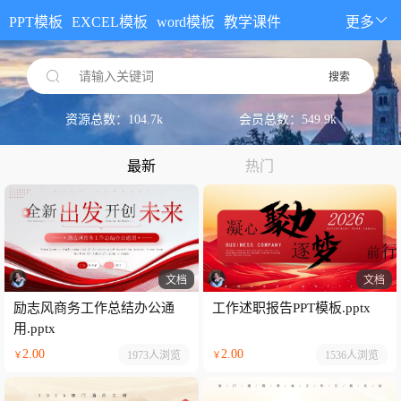
PPT模板
EXCEL模板
word模板
教学课件
更多
请输入关键词
搜索
资源总数：104.7k
会员总数：549.9k
最新
热门
文档
文档
励志风商务工作总结办公通
工作述职报告PPT模板.pptx
用.pptx
2.00
2.00
1973人
浏览
1536人
浏览
￥
￥