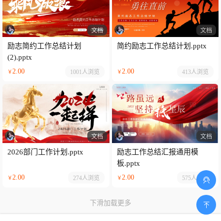
文档
文档
励志简约工作总结计划
简约励志工作总结计划.pptx
(2).pptx
2.00
2.00
1001人
浏览
413人
浏览
￥
￥
文档
文档
2026部门工作计划.pptx
励志工作总结汇报通用模
板.pptx
2.00
2.00
274人
浏览
575人
浏览
￥
￥
下滑加载更多