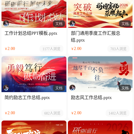
文档
文档
工作计划总结PPT模板.pptx
部门通用季度工作汇报总
结.pptx
2.00
2.00
1177人
浏览
703人
浏览
￥
￥
文档
文档
简约励志工作总结.pptx
励志风工作总结.pptx
2.00
2.00
682人
浏览
1402人
浏览
￥
￥