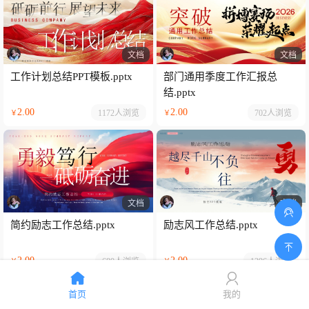
文档
文档
工作计划总结PPT模板.pptx
部门通用季度工作汇报总
结.pptx
2.00
2.00
1172人
浏览
702人
浏览
￥
￥
文档
文档
简约励志工作总结.pptx
励志风工作总结.pptx
2.00
2.00
680人
浏览
1396人
浏览
￥
￥
首页
我的