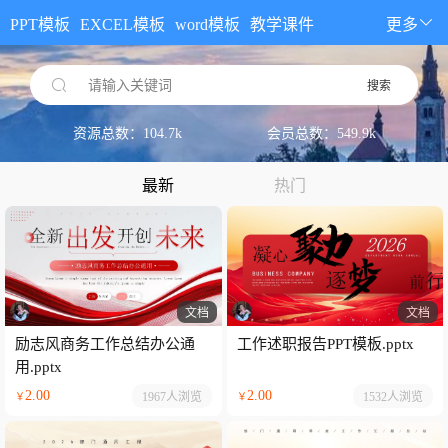
PPT模板
EXCEL模板
word模板
教学课件
更多
请输入关键词
搜索
资源总数：104.7k
会员总数：549.9k
最新
热门
文档
文档
励志风商务工作总结办公通
工作述职报告PPT模板.pptx
用.pptx
2.00
2.00
1967人
浏览
1532人
浏览
￥
￥