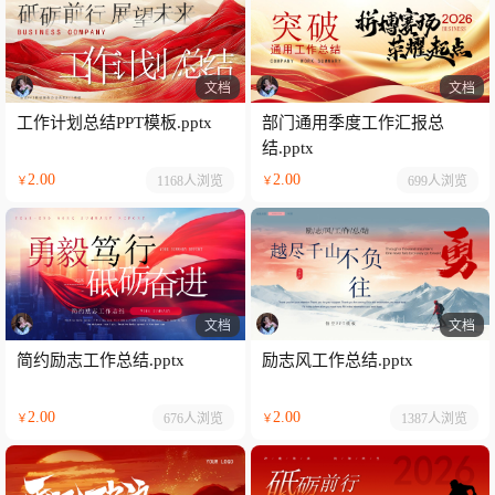
文档
文档
工作计划总结PPT模板.pptx
部门通用季度工作汇报总
结.pptx
2.00
2.00
1168人
浏览
699人
浏览
￥
￥
文档
文档
简约励志工作总结.pptx
励志风工作总结.pptx
2.00
2.00
676人
浏览
1387人
浏览
￥
￥