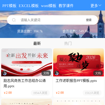
PPT模板
EXCEL模板
word模板
教学课件
更多
请输入关键词
搜索
资源总数：104.7k
会员总数：549.8k
最新
热门
文档
文档
励志风商务工作总结办公通
工作述职报告PPT模板.pptx
用.pptx
2.00
2.00
1954人
浏览
1512人
浏览
￥
￥