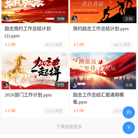
文档
文档
励志简约工作总结计划
简约励志工作总结计划.pptx
(2).pptx
2.00
2.00
993人
浏览
402人
浏览
￥
￥
文档
文档
2026部门工作计划.pptx
励志工作总结汇报通用模
板.pptx
2.00
2.00
274人
浏览
573人
浏览
￥
￥
下滑加载更多